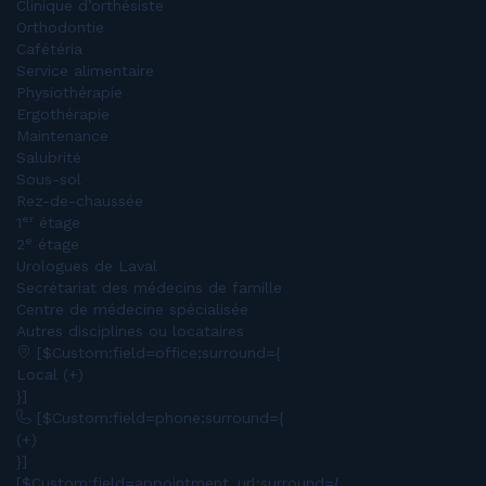
Clinique d’orthésiste
Orthodontie
Cafétéria
Service alimentaire
Physiothérapie
Ergothérapie
Maintenance
Salubrité
Sous-sol
Rez-de-chaussée
er
1
étage
e
2
étage
Urologues de Laval
Secrétariat des médecins de famille
Centre de médecine spécialisée
Autres disciplines ou locataires
[$Custom:field=office;surround={
Local (+)
}]
[$Custom:field=phone;surround={
(+)
}]
[$Custom:field=appointment_url;surround={