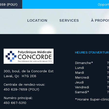
59 (POLY)
Opport
LOCATION
SERVICES
À PROPO
HEURES D'OUVERTUR
Dimanche*
7
Lundi
7
300, boul. de la Concorde Est
Mardi
7
Laval, Qc H7G 2E6
Mercredi
7
Jeudi
7
Centrale de rendez-vous:
Vendredi
7
450 629-7659 (POLY)
Samedi*
7
Numéro principal:
*Horaire Super-clini
450 667-5310