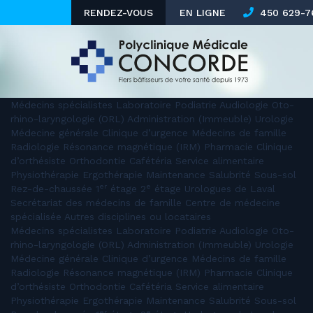
RENDEZ-VOUS
EN LIGNE
450 629-76
Médecins spécialistes Laboratoire Podiatrie Audiologie Oto-
rhino-laryngologie (ORL) Administration (Immeuble) Urologie
Médecine générale Clinique d’urgence Médecins de famille
Radiologie Résonance magnétique (IRM) Pharmacie Clinique
d’orthésiste Orthodontie Cafétéria Service alimentaire
Physiothérapie Ergothérapie Maintenance Salubrité Sous-sol
er
e
Rez-de-chaussée 1
étage 2
étage Urologues de Laval
Secrétariat des médecins de famille Centre de médecine
spécialisée Autres disciplines ou locataires
Médecins spécialistes Laboratoire Podiatrie Audiologie Oto-
rhino-laryngologie (ORL) Administration (Immeuble) Urologie
Médecine générale Clinique d’urgence Médecins de famille
Radiologie Résonance magnétique (IRM) Pharmacie Clinique
d’orthésiste Orthodontie Cafétéria Service alimentaire
Physiothérapie Ergothérapie Maintenance Salubrité Sous-sol
er
e