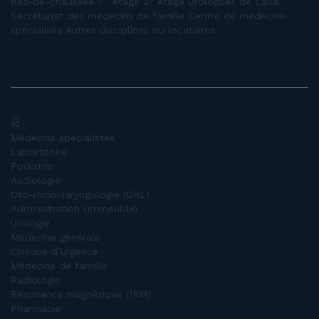
Rez-de-chaussée 1
étage 2
étage Urologues de Laval
Secrétariat des médecins de famille Centre de médecine
spécialisée Autres disciplines ou locataires
Valdivieso, Roger
Médecins spécialistes
Laboratoire
Podiatrie
Audiologie
Oto-rhino-laryngologie (ORL)
Administration (Immeuble)
Urologie
Médecine générale
Clinique d’urgence
Médecins de famille
Radiologie
Résonance magnétique (IRM)
Pharmacie