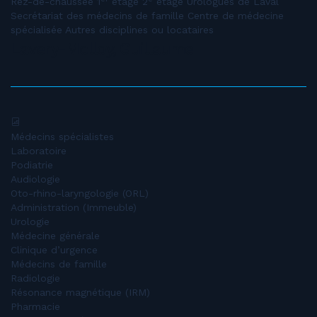
Rez-de-chaussée 1
étage 2
étage Urologues de Laval
Secrétariat des médecins de famille Centre de médecine
spécialisée Autres disciplines ou locataires
Lavery-Molloy, Guillaume
Médecins spécialistes
Laboratoire
Podiatrie
Audiologie
Oto-rhino-laryngologie (ORL)
Administration (Immeuble)
Urologie
Médecine générale
Clinique d’urgence
Médecins de famille
Radiologie
Résonance magnétique (IRM)
Pharmacie