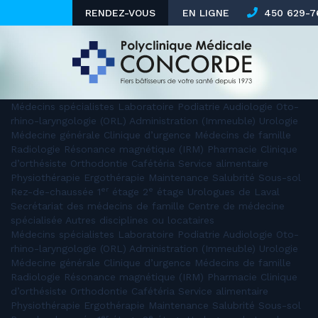
RENDEZ-VOUS
EN LIGNE
450 629-76
Médecins spécialistes Laboratoire Podiatrie Audiologie Oto-
rhino-laryngologie (ORL) Administration (Immeuble) Urologie
Médecine générale Clinique d’urgence Médecins de famille
Radiologie Résonance magnétique (IRM) Pharmacie Clinique
d’orthésiste Orthodontie Cafétéria Service alimentaire
Physiothérapie Ergothérapie Maintenance Salubrité Sous-sol
er
e
Rez-de-chaussée 1
étage 2
étage Urologues de Laval
Secrétariat des médecins de famille Centre de médecine
spécialisée Autres disciplines ou locataires
Médecins spécialistes Laboratoire Podiatrie Audiologie Oto-
rhino-laryngologie (ORL) Administration (Immeuble) Urologie
Médecine générale Clinique d’urgence Médecins de famille
Radiologie Résonance magnétique (IRM) Pharmacie Clinique
d’orthésiste Orthodontie Cafétéria Service alimentaire
Physiothérapie Ergothérapie Maintenance Salubrité Sous-sol
er
e