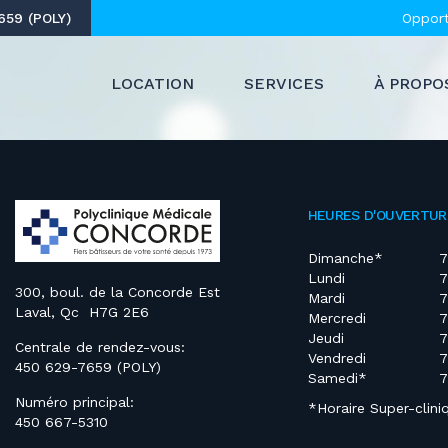
59 (POLY)
Opport
LOCATION
SERVICES
À PROPO
HEURES D'OUVERTUR
Dimanche*
7
Lundi
7
300, boul. de la Concorde Est
Mardi
7
Laval, Qc H7G 2E6
Mercredi
7
Jeudi
7
Centrale de rendez-vous:
Vendredi
7
450 629-7659 (POLY)
Samedi*
7
Numéro principal:
*Horaire Super-clini
450 667-5310