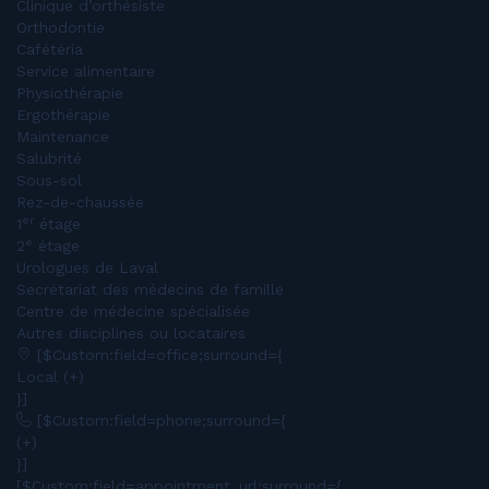
Clinique d’orthésiste
Orthodontie
Cafétéria
Service alimentaire
Physiothérapie
Ergothérapie
Maintenance
Salubrité
Sous-sol
Rez-de-chaussée
er
1
étage
e
2
étage
Urologues de Laval
Secrétariat des médecins de famille
Centre de médecine spécialisée
Autres disciplines ou locataires
[$Custom:field=office;surround={
Local (+)
}]
[$Custom:field=phone;surround={
(+)
}]
[$Custom:field=appointment_url;surround={