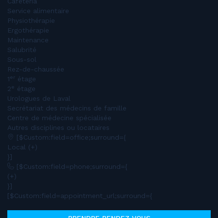
Cafétéria
Service alimentaire
Physiothérapie
Ergothérapie
Maintenance
Salubrité
Sous-sol
Rez-de-chaussée
er
1
étage
e
2
étage
Urologues de Laval
Secrétariat des médecins de famille
Centre de médecine spécialisée
Autres disciplines ou locataires
[$Custom:field=office;surround={
Local (+)
}]
[$Custom:field=phone;surround={
(+)
}]
[$Custom:field=appointment_url;surround={