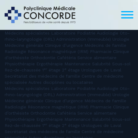
Médecins spécialistes Laboratoire Podiatrie Audiologie Oto-
rhino-laryngologie (ORL) Administration (Immeuble) Urologie
Médecine générale Clinique d’urgence Médecins de famille
Radiologie Résonance magnétique (IRM) Pharmacie Clinique
d’orthésiste Orthodontie Cafétéria Service alimentaire
Physiothérapie Ergothérapie Maintenance Salubrité Sous-sol
er
e
Rez-de-chaussée 1
étage 2
étage Urologues de Laval
Secrétariat des médecins de famille Centre de médecine
spécialisée Autres disciplines ou locataires
Médecins spécialistes Laboratoire Podiatrie Audiologie Oto-
rhino-laryngologie (ORL) Administration (Immeuble) Urologie
Médecine générale Clinique d’urgence Médecins de famille
Radiologie Résonance magnétique (IRM) Pharmacie Clinique
d’orthésiste Orthodontie Cafétéria Service alimentaire
Physiothérapie Ergothérapie Maintenance Salubrité Sous-sol
er
e
Rez-de-chaussée 1
étage 2
étage Urologues de Laval
Secrétariat des médecins de famille Centre de médecine
spécialisée Autres disciplines ou locataires