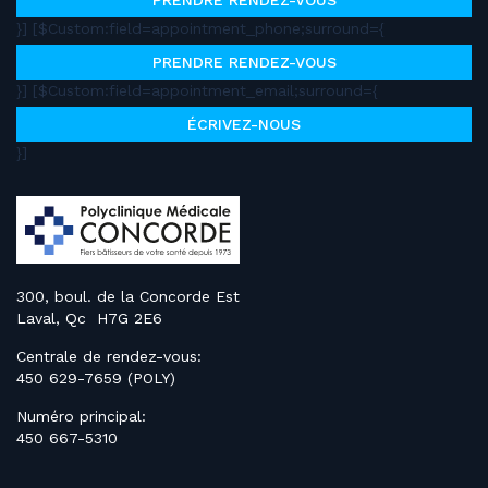
PRENDRE RENDEZ-VOUS
}] [$Custom:field=appointment_phone;surround={
PRENDRE RENDEZ-VOUS
}] [$Custom:field=appointment_email;surround={
ÉCRIVEZ-NOUS
}]
300, boul. de la Concorde Est
Laval, Qc H7G 2E6
Centrale de rendez-vous:
450 629-7659 (POLY)
Numéro principal:
450 667-5310