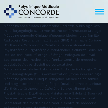
Médecins spécialistes Laboratoire Podiatrie Audiologie Oto-
rhino-laryngologie (ORL) Administration (Immeuble) Urologie
Médecine générale Clinique d’urgence Médecins de famille
Radiologie Résonance magnétique (IRM) Pharmacie Clinique
d’orthésiste Orthodontie Cafétéria Service alimentaire
Physiothérapie Ergothérapie Maintenance Salubrité Sous-sol
er
e
Rez-de-chaussée 1
étage 2
étage Urologues de Laval
Secrétariat des médecins de famille Centre de médecine
spécialisée Autres disciplines ou locataires
Médecins spécialistes Laboratoire Podiatrie Audiologie Oto-
rhino-laryngologie (ORL) Administration (Immeuble) Urologie
Médecine générale Clinique d’urgence Médecins de famille
Radiologie Résonance magnétique (IRM) Pharmacie Clinique
d’orthésiste Orthodontie Cafétéria Service alimentaire
Physiothérapie Ergothérapie Maintenance Salubrité Sous-sol
er
e
Rez-de-chaussée 1
étage 2
étage Urologues de Laval
Secrétariat des médecins de famille Centre de médecine
spécialisée Autres disciplines ou locataires