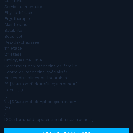
Cafétéria
Service alimentaire
Physiothérapie
Ergothérapie
Maintenance
Salubrité
Sous-sol
Rez-de-chaussée
er
1
étage
e
2
étage
Urologues de Laval
Secrétariat des médecins de famille
Centre de médecine spécialisée
Autres disciplines ou locataires
[$Custom:field=office;surround={
Local (+)
}]
[$Custom:field=phone;surround={
(+)
}]
[$Custom:field=appointment_url;surround={