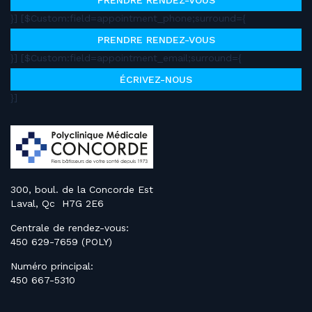
PRENDRE RENDEZ-VOUS
}] [$Custom:field=appointment_phone;surround={
PRENDRE RENDEZ-VOUS
}] [$Custom:field=appointment_email;surround={
ÉCRIVEZ-NOUS
}]
300, boul. de la Concorde Est
Laval, Qc H7G 2E6
Centrale de rendez-vous:
450 629-7659 (POLY)
Numéro principal:
450 667-5310