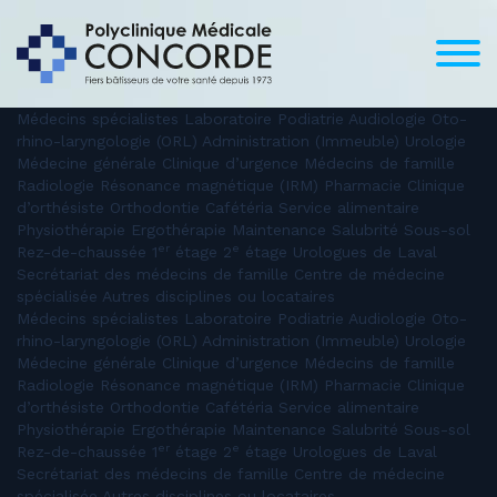
Médecins spécialistes Laboratoire Podiatrie Audiologie Oto-
rhino-laryngologie (ORL) Administration (Immeuble) Urologie
Médecine générale Clinique d’urgence Médecins de famille
Radiologie Résonance magnétique (IRM) Pharmacie Clinique
d’orthésiste Orthodontie Cafétéria Service alimentaire
Physiothérapie Ergothérapie Maintenance Salubrité Sous-sol
er
e
Rez-de-chaussée 1
étage 2
étage Urologues de Laval
Secrétariat des médecins de famille Centre de médecine
spécialisée Autres disciplines ou locataires
Médecins spécialistes Laboratoire Podiatrie Audiologie Oto-
rhino-laryngologie (ORL) Administration (Immeuble) Urologie
Médecine générale Clinique d’urgence Médecins de famille
Radiologie Résonance magnétique (IRM) Pharmacie Clinique
d’orthésiste Orthodontie Cafétéria Service alimentaire
Physiothérapie Ergothérapie Maintenance Salubrité Sous-sol
er
e
Rez-de-chaussée 1
étage 2
étage Urologues de Laval
Secrétariat des médecins de famille Centre de médecine
spécialisée Autres disciplines ou locataires