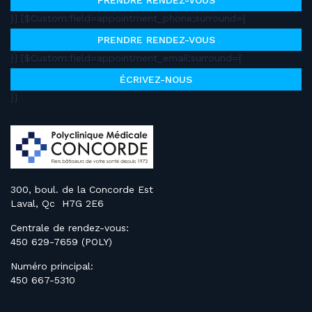
PRENDRE RENDEZ-VOUS
}] [$Custom:field=appointment_phone;surround={
PRENDRE RENDEZ-VOUS
}] [$Custom:field=appointment_email;surround={
ÉCRIVEZ-NOUS
}]
300, boul. de la Concorde Est
Laval, Qc H7G 2E6
Centrale de rendez-vous:
450 629-7659 (POLY)
Numéro principal:
450 667-5310