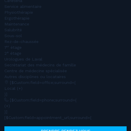
Cafétéria
Service alimentaire
Physiothérapie
Ergothérapie
Maintenance
Salubrité
Sous-sol
Rez-de-chaussée
er
1
étage
e
2
étage
Urologues de Laval
Secrétariat des médecins de famille
Centre de médecine spécialisée
Autres disciplines ou locataires
[$Custom:field=office;surround={
Local (+)
}]
[$Custom:field=phone;surround={
(+)
}]
[$Custom:field=appointment_url;surround={