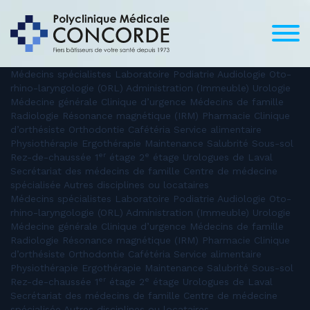
Médecins spécialistes Laboratoire Podiatrie Audiologie Oto-
rhino-laryngologie (ORL) Administration (Immeuble) Urologie
Médecine générale Clinique d’urgence Médecins de famille
Radiologie Résonance magnétique (IRM) Pharmacie Clinique
d’orthésiste Orthodontie Cafétéria Service alimentaire
Physiothérapie Ergothérapie Maintenance Salubrité Sous-sol
er
e
Rez-de-chaussée 1
étage 2
étage Urologues de Laval
Secrétariat des médecins de famille Centre de médecine
spécialisée Autres disciplines ou locataires
Médecins spécialistes Laboratoire Podiatrie Audiologie Oto-
rhino-laryngologie (ORL) Administration (Immeuble) Urologie
Médecine générale Clinique d’urgence Médecins de famille
Radiologie Résonance magnétique (IRM) Pharmacie Clinique
d’orthésiste Orthodontie Cafétéria Service alimentaire
Physiothérapie Ergothérapie Maintenance Salubrité Sous-sol
er
e
Rez-de-chaussée 1
étage 2
étage Urologues de Laval
Secrétariat des médecins de famille Centre de médecine
spécialisée Autres disciplines ou locataires