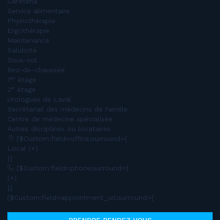
Cafétéria
Service alimentaire
Physiothérapie
Ergothérapie
Maintenance
Salubrité
Sous-sol
Rez-de-chaussée
er
1
étage
e
2
étage
Urologues de Laval
Secrétariat des médecins de famille
Centre de médecine spécialisée
Autres disciplines ou locataires
[$Custom:field=office;surround={
Local (+)
}]
[$Custom:field=phone;surround={
(+)
}]
[$Custom:field=appointment_url;surround={