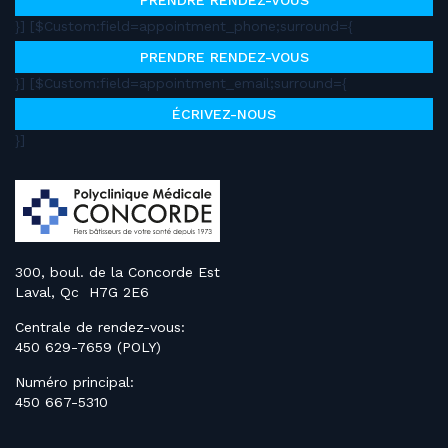
PRENDRE RENDEZ-VOUS
}] [$Custom:field=appointment_phone;surround={
PRENDRE RENDEZ-VOUS
}] [$Custom:field=appointment_email;surround={
ÉCRIVEZ-NOUS
}]
300, boul. de la Concorde Est
Laval, Qc H7G 2E6
Centrale de rendez-vous:
450 629-7659 (POLY)
Numéro principal:
450 667-5310