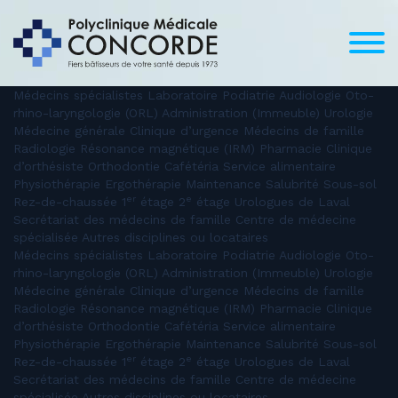
Médecins spécialistes Laboratoire Podiatrie Audiologie Oto-
rhino-laryngologie (ORL) Administration (Immeuble) Urologie
Médecine générale Clinique d’urgence Médecins de famille
Radiologie Résonance magnétique (IRM) Pharmacie Clinique
d’orthésiste Orthodontie Cafétéria Service alimentaire
Physiothérapie Ergothérapie Maintenance Salubrité Sous-sol
er
e
Rez-de-chaussée 1
étage 2
étage Urologues de Laval
Secrétariat des médecins de famille Centre de médecine
spécialisée Autres disciplines ou locataires
Médecins spécialistes Laboratoire Podiatrie Audiologie Oto-
rhino-laryngologie (ORL) Administration (Immeuble) Urologie
Médecine générale Clinique d’urgence Médecins de famille
Radiologie Résonance magnétique (IRM) Pharmacie Clinique
d’orthésiste Orthodontie Cafétéria Service alimentaire
Physiothérapie Ergothérapie Maintenance Salubrité Sous-sol
er
e
Rez-de-chaussée 1
étage 2
étage Urologues de Laval
Secrétariat des médecins de famille Centre de médecine
spécialisée Autres disciplines ou locataires