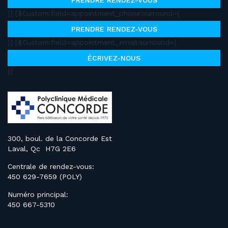
PRENDRE RENDEZ-VOUS
}] [$Custom:field=appointment_phone;surround={
PRENDRE RENDEZ-VOUS
}] [$Custom:field=appointment_email;surround={
ÉCRIVEZ-NOUS
}]
300, boul. de la Concorde Est
Laval, Qc H7G 2E6
Centrale de rendez-vous:
450 629-7659 (POLY)
Numéro principal:
450 667-5310