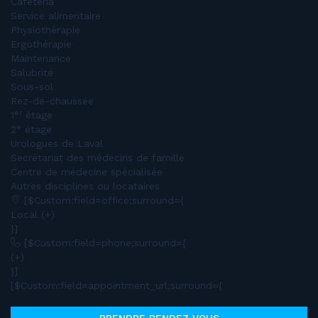
Cafétéria
Service alimentaire
Physiothérapie
Ergothérapie
Maintenance
Salubrité
Sous-sol
Rez-de-chaussée
er
1
étage
e
2
étage
Urologues de Laval
Secrétariat des médecins de famille
Centre de médecine spécialisée
Autres disciplines ou locataires
[$Custom:field=office;surround={
Local (+)
}]
[$Custom:field=phone;surround={
(+)
}]
[$Custom:field=appointment_url;surround={