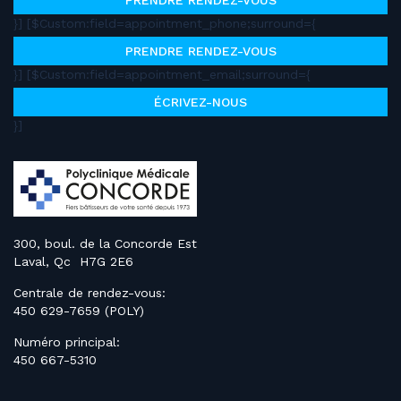
PRENDRE RENDEZ-VOUS
}] [$Custom:field=appointment_phone;surround={
PRENDRE RENDEZ-VOUS
}] [$Custom:field=appointment_email;surround={
ÉCRIVEZ-NOUS
}]
300, boul. de la Concorde Est
Laval, Qc H7G 2E6
Centrale de rendez-vous:
450 629-7659 (POLY)
Numéro principal:
450 667-5310