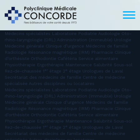
Médecins spécialistes Laboratoire Podiatrie Audiologie Oto-
rhino-laryngologie (ORL) Administration (Immeuble) Urologie
Médecine générale Clinique d’urgence Médecins de famille
Radiologie Résonance magnétique (IRM) Pharmacie Clinique
d’orthésiste Orthodontie Cafétéria Service alimentaire
Physiothérapie Ergothérapie Maintenance Salubrité Sous-sol
er
e
Rez-de-chaussée 1
étage 2
étage Urologues de Laval
Secrétariat des médecins de famille Centre de médecine
spécialisée Autres disciplines ou locataires
Médecins spécialistes Laboratoire Podiatrie Audiologie Oto-
rhino-laryngologie (ORL) Administration (Immeuble) Urologie
Médecine générale Clinique d’urgence Médecins de famille
Radiologie Résonance magnétique (IRM) Pharmacie Clinique
d’orthésiste Orthodontie Cafétéria Service alimentaire
Physiothérapie Ergothérapie Maintenance Salubrité Sous-sol
er
e
Rez-de-chaussée 1
étage 2
étage Urologues de Laval
Secrétariat des médecins de famille Centre de médecine
spécialisée Autres disciplines ou locataires