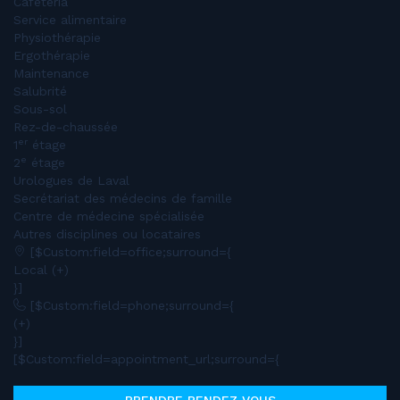
Cafétéria
Service alimentaire
Physiothérapie
Ergothérapie
Maintenance
Salubrité
Sous-sol
Rez-de-chaussée
er
1
étage
e
2
étage
Urologues de Laval
Secrétariat des médecins de famille
Centre de médecine spécialisée
Autres disciplines ou locataires
[$Custom:field=office;surround={
Local (+)
}]
[$Custom:field=phone;surround={
(+)
}]
[$Custom:field=appointment_url;surround={